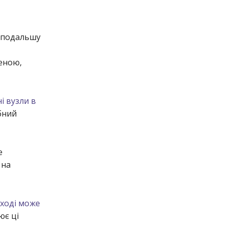
о подальшу
еною,
і вузли в
бний
е
 на
Сході може
ює ці