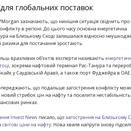
 для глобальних поставок
PMorgan зазначають, що нинішня ситуація свідчить пр
онфлікту в регіоні. До цього часу основна енергетична
тура на Близькому Сході залишалася відносно неушкодж
 ризики для постачання зростають.
ільш вразливих об’єктів експерти називають
енергетичн
тоці
, зокрема нафтовий термінал Рас-Танура та переро
кайк у Саудівській Аравії, а також порт Фуджейра в ОАЕ.
опереджають, що подальше загострення конфлікту мож
новий стрибок цін на нафту та посилити нестабільність
нансових ринках.
ння Invest News
писало, що
загострення на Близькому 
 світові ціни на нафту
. Нова хвиля напруги знову підсил