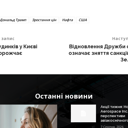
Дональд Трамп
Зростання цін
Нафта
США
 запис
Насту
динків у Києві
Відновлення Дружби 
дорожчає
означає зняття санкцій
Зе
Останні новини
Акції тижня: 
Aerospace Inc
перспективи
авіакосмічного
7 Серпня, 2026