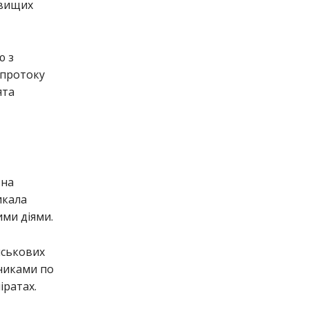
йвищих
ю з
 протоку
ята
 на
икала
ми діями.
йськових
тниками по
іратах.