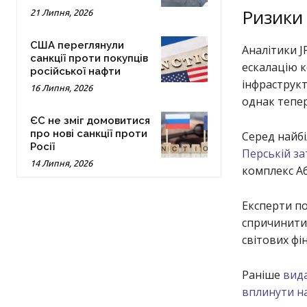
Ризики
21 Липня, 2026
США переглянули
Аналітики J
санкції проти покупців
ескалацію к
російської нафти
інфраструк
16 Липня, 2026
однак тепер
ЄС не зміг домовитися
про нові санкції проти
Серед найб
Росії
Перській за
14 Липня, 2026
комплекс Аб
Експерти п
спричинити 
світових фі
Раніше
вида
вплинути на