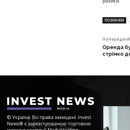
ризики.
ПОЗНАЧКИ
Попередній
Оренда бу
стрімко 
© Україна. Всі права захищені. Invest
News® є зареєстрованою торговою
маркою компанії MediaHolding.