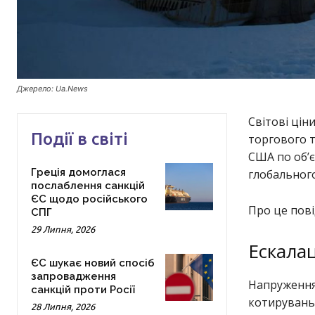
Джерело: Ua.News
Світові цін
Події в світі
торгового т
США по об’є
Греція домоглася
глобального
послаблення санкцій
ЄС щодо російського
Про це пов
СПГ
29 Липня, 2026
Ескалац
ЄС шукає новий спосіб
запровадження
Напруження
санкцій проти Росії
котирувань
28 Липня, 2026