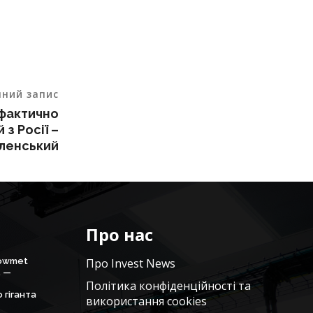
пний запис
фактично
 з Росії –
ленський
Про нас
Howmet
Про Invest News
. —
Політика конфіденційності та
 гіганта
використання cookies