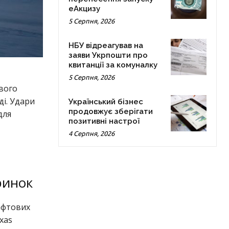
еАкцизу
5 Серпня, 2026
НБУ відреагував на
заяви Укрпошти про
квитанції за комуналку
5 Серпня, 2026
вого
ді. Удари
Український бізнес
продовжує зберігати
для
позитивні настрої
4 Серпня, 2026
ринок
афтових
xas