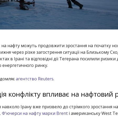
и на нафту можуть продовжити зростання на початку но
ижня через різке загострення ситуації на Близькому Схо
ктах в Ірані та відповідні дії Тегерана посилили ризики 
 енергетичного ринку.
ідомляє
агентство Reuters
.
ія конфлікту впливає на нафтовий 
 навколо Ірану вже призвело до стрімкого зростання н
.
Ф’ючерси на нафту марки Brent
і американську West Te