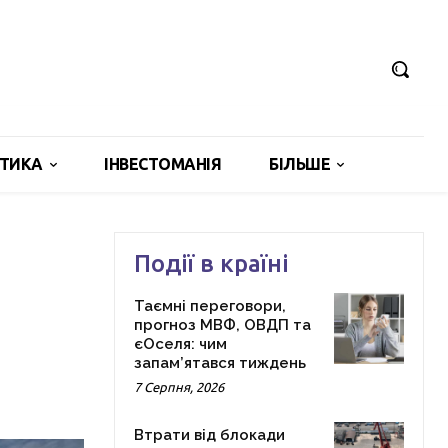
ІТИКА
ІНВЕСТОМАНІЯ
БІЛЬШЕ
Події в країні
Таємні переговори,
прогноз МВФ, ОВДП та
єОселя: чим
запам’ятався тиждень
7 Серпня, 2026
Втрати від блокади