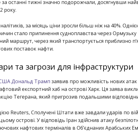
e за останні тижні значно подорожчали, досягнувши на
22 року.
налітиків, за місяць ціни зросли більш ніж на 40%. Одніє
ричин стало припинення судноплавства через Ормузьку
ний маршрут, через який транспортується приблизно п’
тових поставок нафти.
ари та загрози для інфраструктури
 США Дональд Трамп
заявив про можливість нових атак
афтовий експортний хаб на острові Харк. Ця заява викл
акцію Тегерана, який пригрозив подальшими відповідни
ією Reuters, Сполучені Штати вже завдали ударів по ві
 цьому острові. У відповідь Іран здійснив атаку безпіло
ючових нафтових терміналів в Об’єднаних Арабських Ем