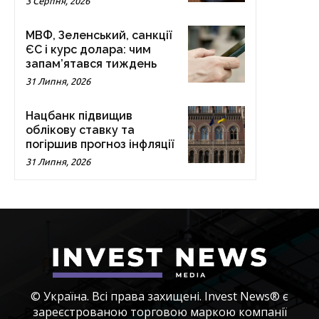
3 Серпня, 2026
МВФ, Зеленський, санкції
ЄС і курс долара: чим
запам’ятався тиждень
31 Липня, 2026
Нацбанк підвищив
облікову ставку та
погіршив прогноз інфляції
31 Липня, 2026
© Україна. Всі права захищені. Invest News® є
зареєстрованою торговою маркою компанії