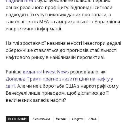
падіння Brent
було зумовлене появою перших
ознак реального профіциту: відповідні сигнали
надходять із супутникових даних про запаси, а
також зі звітів МЕА та американського Управління
енергетичної інформації.
На тлі зростаючої невизначеності інвестори дедалі
обережніше ставляться до прогнозів стабільності
нафтового ринку в найближчій перспективі.
Раніше
видання Invest News
розповідало, як
Дональд Трамп прагне знизити ціни на нафту у
світі
. Але чи не є боротьба США з наркотрафіком у
Венесуелі лише приводом, щоб дістатися до її
величезних запасів нафти?
ПОЗНАЧКИ
Економіка
Китай
Нафта
США