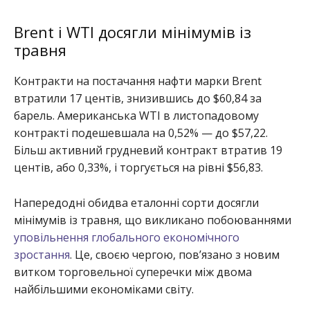
Brent і WTI досягли мінімумів із
травня
Контракти на постачання нафти марки Brent
втратили 17 центів, знизившись до $60,84 за
барель. Американська WTI в листопадовому
контракті подешевшала на 0,52% — до $57,22.
Більш активний грудневий контракт втратив 19
центів, або 0,33%, і торгується на рівні $56,83.
Напередодні обидва еталонні сорти досягли
мінімумів із травня, що викликано побоюваннями
уповільнення глобального економічного
зростання
. Це, своєю чергою, пов’язано з новим
витком торговельної суперечки між двома
найбільшими економіками світу.