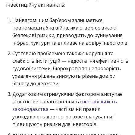
інвестиційну активність:
Найвагомішим бар’єром залишається
повномасштабна війна, яка створює високі
безпекові ризики, призводить до руйнування
інфраструктури та впливає на довіру інвесторів.
Суттєвою проблемою також є корупція та
слабкість інституцій — недостатня ефективність
судової системи, бюрократія та непрозорість
ухвалення рішень знижують рівень довіри
бізнесу до держави.
Додатковим стримуючим фактором виступає
податкове навантаження та
нестабільність
законодавства
— часті зміни правил
ускладнюють довгострокове планування і
підвищують ризики для інвесторів.
Не менш важливим викликом є енергетична