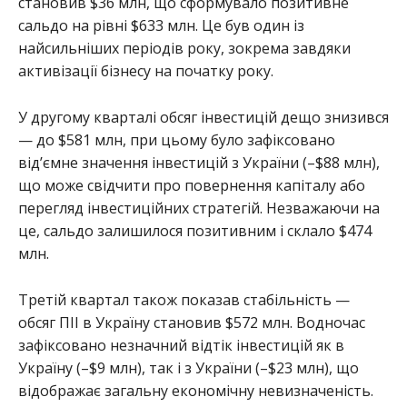
становив $36 млн, що сформувало позитивне
сальдо на рівні $633 млн. Це був один із
найсильніших періодів року, зокрема завдяки
активізації бізнесу на початку року.
У другому кварталі обсяг інвестицій дещо знизився
— до $581 млн, при цьому було зафіксовано
від’ємне значення інвестицій з України (–$88 млн),
що може свідчити про повернення капіталу або
перегляд інвестиційних стратегій. Незважаючи на
це, сальдо залишилося позитивним і склало $474
млн.
Третій квартал також показав стабільність —
обсяг ПІІ в Україну становив $572 млн. Водночас
зафіксовано незначний відтік інвестицій як в
Україну (–$9 млн), так і з України (–$23 млн), що
відображає загальну економічну невизначеність.