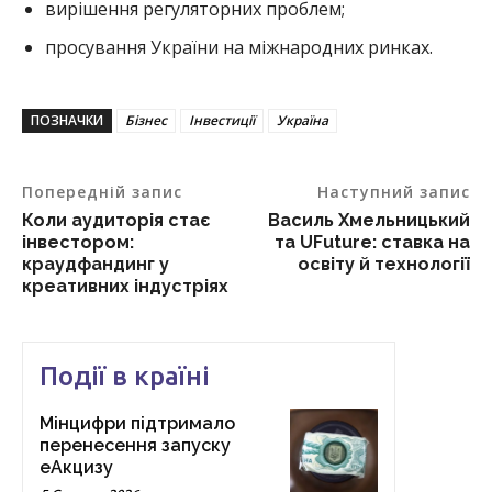
вирішення регуляторних проблем;
просування України на міжнародних ринках.
ПОЗНАЧКИ
Бізнес
Інвестиції
Україна
Попередній запис
Наступний запис
Коли аудиторія стає
Василь Хмельницький
інвестором:
та UFuture: ставка на
краудфандинг у
освіту й технології
креативних індустріях
Події в країні
Мінцифри підтримало
перенесення запуску
еАкцизу