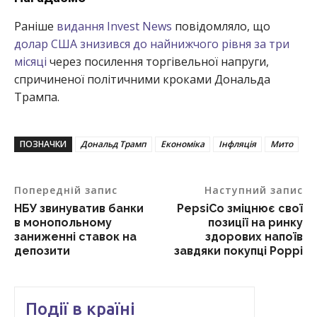
Раніше
видання Invest News
повідомляло, що
долар США знизився до найнижчого рівня за три
місяці
через посилення торгівельної напруги,
спричиненої політичними кроками Дональда
Трампа.
ПОЗНАЧКИ
Дональд Трамп
Економіка
Інфляція
Мито
Попередній запис
Наступний запис
НБУ звинуватив банки
PepsiCo зміцнює свої
в монопольному
позиції на ринку
заниженні ставок на
здорових напоїв
депозити
завдяки покупці Poppi
Події в країні