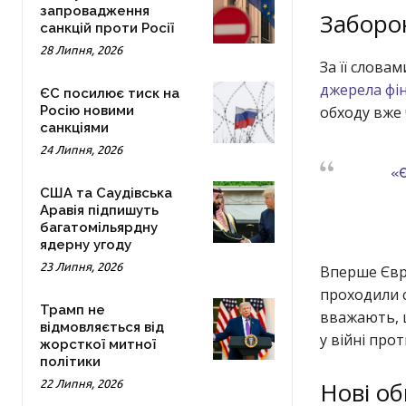
запровадження
Заборон
санкцій проти Росії
28 Липня, 2026
За її слова
джерела фін
ЄС посилює тиск на
Росію новими
обходу вже 
санкціями
24 Липня, 2026
«Є
США та Саудівська
Аравія підпишуть
багатомільярдну
ядерну угоду
23 Липня, 2026
Вперше Євро
проходили с
Трамп не
вважають, щ
відмовляється від
у війні прот
жорсткої митної
політики
Нові об
22 Липня, 2026