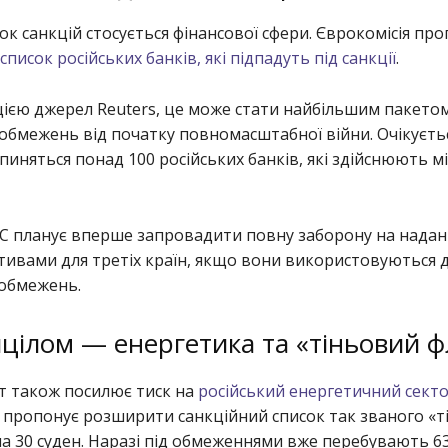
к санкцій стосується фінансової сфери. Єврокомісія про
список російських банків, які підпадуть під санкції
.
цією джерел Reuters, це може стати найбільшим пакето
обмежень від початку повномасштабної війни. Очікуєтьс
пиняться понад 100 російських банків, які здійснюють м
ЄС планує вперше запровадити повну заборону на надан
тивами для третіх країн, якщо вони використовуються 
 обмежень.
цілом — енергетика та «тіньовий ф
т також посилює тиск на
російський енергетичний сект
 пропонує розширити санкційний список так званого «т
а 30 суден. Наразі під обмеженнями вже перебувають 63