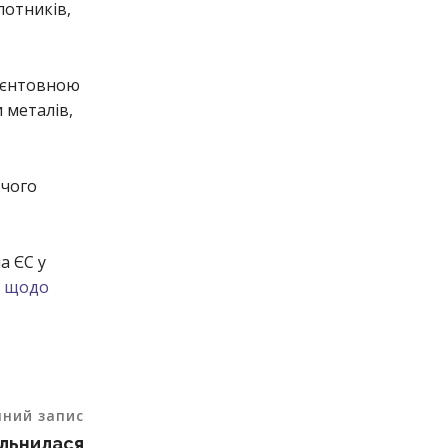
лотників,
рієнтовною
 металів,
 чого
а ЄС у
й щодо
пний запис
ільнилася