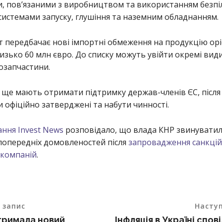
, пов’язаними з виробництвом та використанням безпі
системами запуску, глушіння та наземним обладнанням.
т передбачає нові імпортні обмеження на продукцію о
изько 60 млн євро. До списку можуть увійти окремі види
озапчастини.
ї ще мають отримати підтримку держав-членів ЄС, після
 офіційно затверджені та набути чинності.
ння Invest News
розповідало, що влада КНР звинуватил
попередніх домовленостей після
запровадження санкці
 компаній
.
 запис
Насту
тримала новий
Інфляція в Україні спов