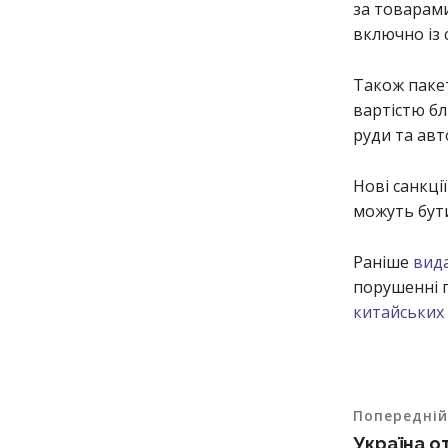
за товарами
включно із 
Також паке
вартістю бл
руди та авт
Нові санкці
можуть бути
Раніше
вида
порушенні 
китайських
Попередній
Україна о