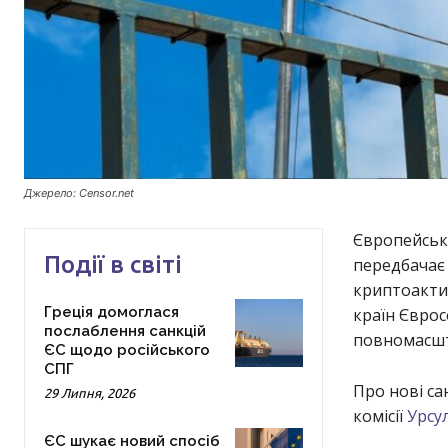
Джерело: Censor.net
Європейська
Події в світі
передбачає 
криптоактив
Греція домоглася
країн Єврос
послаблення санкцій
повномасшт
ЄС щодо російського
СПГ
Про нові са
29 Липня, 2026
комісії
Урсу
ЄС шукає новий спосіб