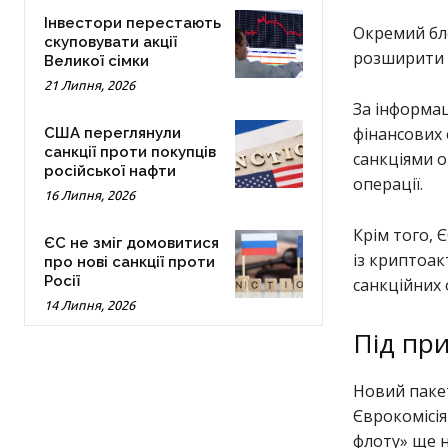
Інвестори перестають
Окремий бло
скуповувати акції
розширити
Великої сімки
21 Липня, 2026
За інформа
фінансових 
США переглянули
санкції проти покупців
санкціями о
російської нафти
операції.
16 Липня, 2026
Крім того, 
ЄС не зміг домовитися
із криптоак
про нові санкції проти
Росії
санкційних
14 Липня, 2026
Під при
Новий паке
Єврокомісія
флоту» ще н