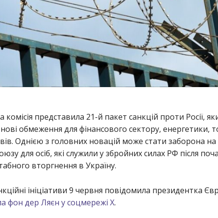
 комісія представила 21-й пакет санкцій проти Росії, як
нові обмеження для фінансового сектору, енергетики, то
ів. Однією з головних новацій може стати заборона на 
оюзу для осіб, які служили у збройних силах РФ після поч
абного вторгнення в Україну.
нкційні ініціативи 9 червня повідомила президентка Єв
ла фон дер Ляєн у соцмережі X
.