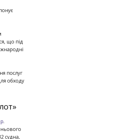
понує
м
я, що під
іжнародні
ня послуг
для обходу
лот»
ор
.
іньового
2 судна,