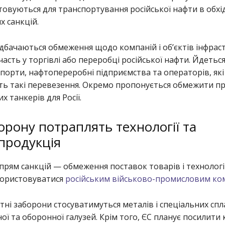
товуються для транспортування російської нафти в обхі
 санкцій.
бачаються обмеження щодо компаній і об’єктів інфрас
участь у торгівлі або переробці російської нафти. Йдетьс
порти, нафтопереробні підприємства та операторів, які
ть такі перевезення. Окремо пропонується обмежити п
х танкерів для Росії.
орону потраплять технології та
продукція
рям санкцій — обмеження поставок товарів і технологій
ористовуватися
російським військово-промисловим ко
тні заборони стосуватимуться металів і спеціальних спл
ої та оборонної галузей. Крім того, ЄС планує посилити