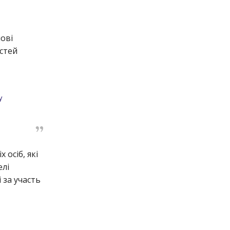
ові
стей
у
осіб, які
елі
 за участь