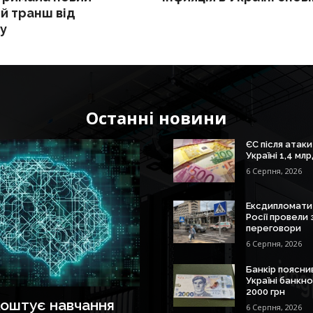
й транш від
у
Останні новини
ЄС після атаки
Україні 1,4 мл
6 Серпня, 2026
Ексдипломати
Росії провели 
переговори
6 Серпня, 2026
Банкір поясни
Україні банкн
2000 грн
коштує навчання
6 Серпня, 2026