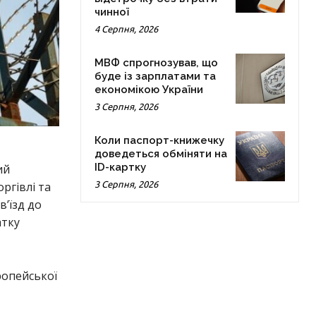
чинної
4 Серпня, 2026
МВФ спрогнозував, що
буде із зарплатами та
економікою України
3 Серпня, 2026
Коли паспорт-книжечку
доведеться обміняти на
ID-картку
ий
ргівлі та
3 Серпня, 2026
в’їзд до
атку
ропейської