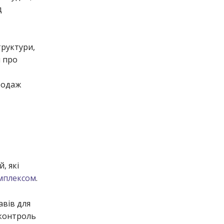
д
труктури,
я про
родаж
, які
мплексом
.
авів для
 контроль