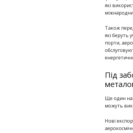
які викорис
міжнародних
Також перед
які беруть 
порти, аеро
обслуговую
енергетични
Під заб
метало
Ще один нап
можуть вик
Нові експор
аерокосмічн