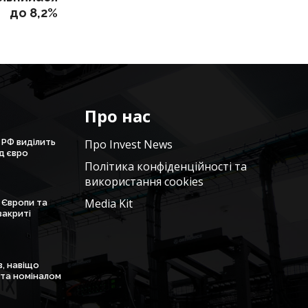
до 8,2%
Про нас
 РФ виділить
Про Invest News
рд євро
Політика конфіденційності та
використання cookies
Media Kit
 Європи та
закриті
в, навіщо
ота номіналом