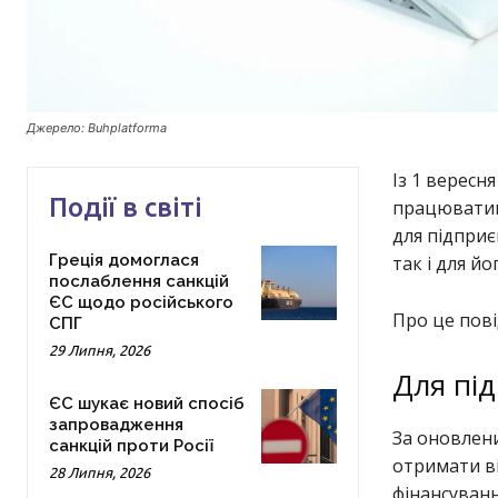
Джерело: Buhplatforma
Із 1 вересн
Події в світі
працюватим
для підприє
Греція домоглася
так і для йо
послаблення санкцій
ЄС щодо російського
Про це пов
СПГ
29 Липня, 2026
Для під
ЄС шукає новий спосіб
запровадження
За оновлени
санкцій проти Росії
отримати ві
28 Липня, 2026
фінансуванн