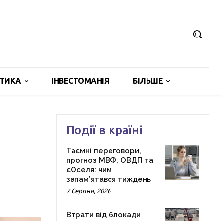
ІТИКА
ІНВЕСТОМАНІЯ
БІЛЬШЕ
Події в країні
Таємні переговори,
прогноз МВФ, ОВДП та
єОселя: чим
запам’ятався тиждень
7 Серпня, 2026
Втрати від блокади