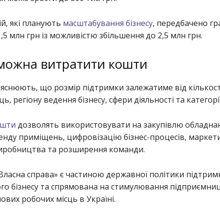
й, які планують
масштабування бізнесу
, передбачено гр
1,5 млн грн із можливістю збільшення до 2,5 млн грн.
можна витратити кошти
ояснюють, що розмір підтримки залежатиме від кількост
ь, регіону ведення бізнесу, сфери діяльності та категорі
ошти
дозволять використовувати на закупівлю обладна
енду приміщень, цифровізацію бізнес-процесів, маркети
иробництва та розширення команди.
Власна справа» є частиною державної політики підтрим
го бізнесу та спрямована на стимулювання підприємни
ових робочих місць в Україні.