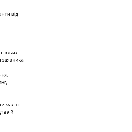
анти від
і нових
ї заявника.
ння,
нг,
ки малого
цтва й