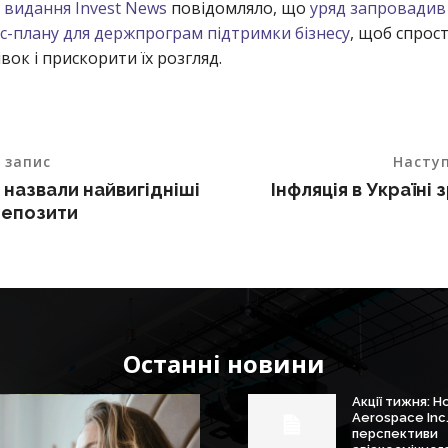
о
видання Invest News
повідомляло, що
уряд запровадив
с-плану для держпрограм підтримки бізнесу
, щоб спрос
вок і прискорити їх розгляд.
 запис
Насту
 назвали найвигідніші
Інфляція в Україні
депозити
Останні новини
Акції тижня: 
Aerospace Inc
перспективи