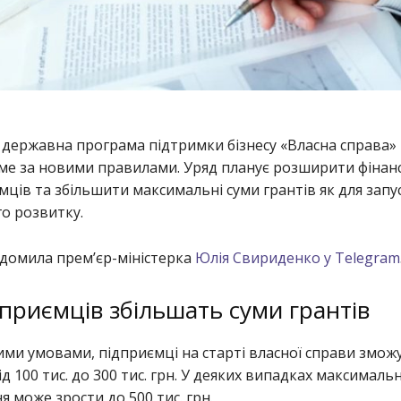
я державна програма підтримки бізнесу «Власна справа»
е за новими правилами. Уряд планує розширити фінан
мців та збільшити максимальні суми грантів як для запус
го розвитку.
ідомила прем’єр-міністерка
Юлія Свириденко у Telegram
приємців збільшать суми грантів
ми умовами, підприємці на старті власної справи змож
д 100 тис. до 300 тис. грн. У деяких випадках максималь
я може зрости до 500 тис. грн.