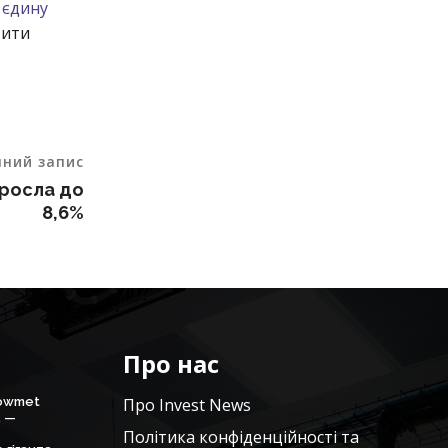
 єдину
тити
пний запис
 зросла до
8,6%
Про нас
Howmet
Про Invest News
. —
Політика конфіденційності та