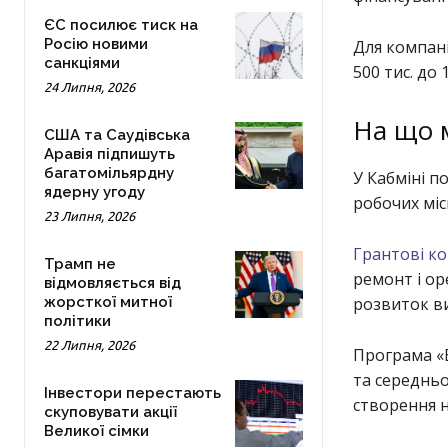
ЄС посилює тиск на
Росію новими
Для компані
санкціями
500 тис. до 
24 Липня, 2026
На що 
США та Саудівська
Аравія підпишуть
багатомільярдну
У Кабміні п
ядерну угоду
робочих місц
23 Липня, 2026
Грантові к
Трамп не
ремонт і ор
відмовляється від
жорсткої митної
розвиток в
політики
22 Липня, 2026
Програма «
та середньо
Інвестори перестають
створення н
скуповувати акції
Великої сімки