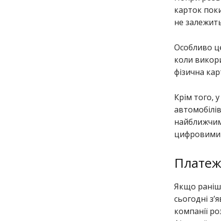
карток поки
не залежить
Особливо ц
коли викор
фізична кар
Крім того, 
автомобілів
найближчим
цифровими 
Платежі
Якщо рані
сьогодні з’
компанії ро