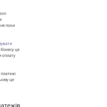
azon
є
ння поки
чувати
бізнесу це
и оплату
 платежі
ньому це
латежів