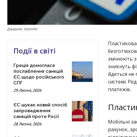
Джерело: GsmInfo
Пластикова
Події в світі
безготівко
змінюють зв
Греція домоглася
зникнуть фі
послаблення санкцій
йдеться не 
ЄС щодо російського
системі. Ре
СПГ
платежів.
29 Липня, 2026
Пластик
ЄС шукає новий спосіб
запровадження
санкцій проти Росії
Мобільні за
28 Липня, 2026
рахунок, зр
відвідуванн