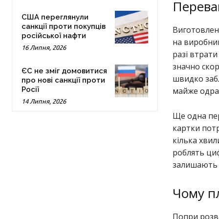
Переваг
США переглянули
санкції проти покупців
Виготовлен
російської нафти
на виробниц
16 Липня, 2026
разі втрати
значно скор
ЄС не зміг домовитися
швидко забл
про нові санкції проти
Росії
майже одраз
14 Липня, 2026
Ще одна пе
картки потр
кілька хвил
роблять циф
залишають 
Чому пл
Попри розви