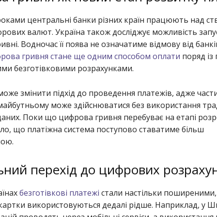
роками центральні банки різних країн працюють над с
рових валют. Україна також досліджує можливість запу
ивні. Водночас її поява не означатиме відмову від банк
рова гривня стане ще одним способом оплати
поряд із
ими безготівковими розрахунками.
може змінити підхід до проведення платежів, адже част
 майбутньому може здійснюватися без використання тр
аних. Поки що цифрова гривня перебуває на етапі розр
ло, що платіжна система поступово ставатиме більш
ною.
ьний перехід до цифрових розрахун
аїнах
безготівкові платежі
стали настільки поширеними
картки використовуються дедалі рідше. Наприклад, у Ш
ацій проводять через мобільні сервіси, а використання 