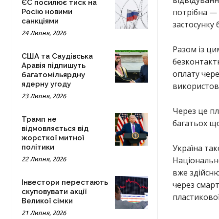
ЄС посилює тиск на
потрібна — 
Росію новими
санкціями
застосунку 
24 Липня, 2026
Разом із ци
США та Саудівська
безконтактн
Аравія підпишуть
оплату чере
багатомільярдну
ядерну угоду
використову
23 Липня, 2026
Через це пл
Трамп не
багатьох щ
відмовляється від
жорсткої митної
політики
Україна та
Національно
22 Липня, 2026
вже здійсню
Інвестори перестають
через смарт
скуповувати акції
пластикової
Великої сімки
21 Липня, 2026