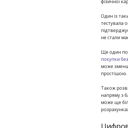
фізичної ка
Один із так
тестувала о
підтверджув
не стали ма
Ще один по
покупки без
може зменш
простішою.
Також розви
напряму з б
може ще бі
розрахунках
Цифров