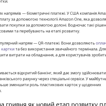
ртки.
их напрямів — біометричні платежі. У США компанія Am
плату за допомогою технології Amazon One, яка дозволя
ати покупки за допомогою долоні. Водночас такі ріше
совими та перебувають на етапі розвитку.
пулярний напрям — QR-платежі. Вони дозволяють
опла
 картки
та без використання звичайного термінала. Для 
ити витрати на обладнання, а для користувачів зробит
вається відкритий банкінг, який дає змогу здійснювати
анківського рахунку через спеціальні сервіси. У майбут
льше зменшити роль пластикових карток у щоденних
.
а гривня як новий етап розвитку п