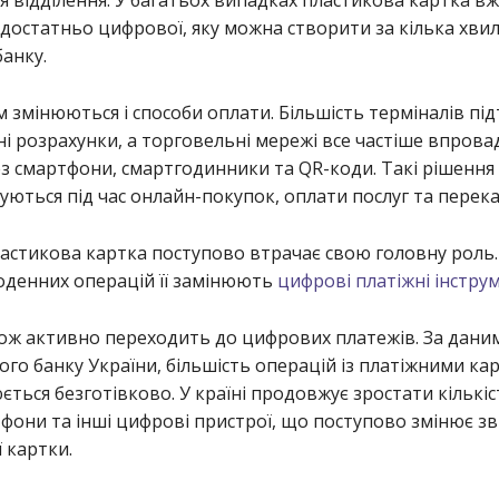
достатньо цифрової, яку можна створити за кілька хвил
банку.
м змінюються і способи оплати. Більшість терміналів п
і розрахунки, а торговельні мережі все частіше впров
з смартфони, смартгодинники та QR-коди. Такі рішення
ються під час онлайн-покупок, оплати послуг та перека
астикова картка поступово втрачає свою головну роль.
оденних операцій її замінюють
цифрові платіжні інстру
кож активно переходить до цифрових платежів. За дани
го банку України, більшість операцій із платіжними ка
ється безготівково. У країні продовжує зростати кількі
фони та інші цифрові пристрої, що поступово змінює з
 картки.