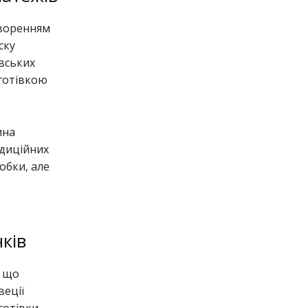
творенням
ску
івських
 готівкою
ина
адиційних
обки, але
ків
, що
веції
готівки