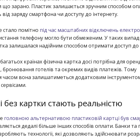
 що зарано. Пластик залишається зручним способом оп
 від заряду смартфона чи доступу до інтернету.
е стало помітно
під час масштабних відключень електро
истання телефону могло бути обмеженим. У таких випад
тка залишалася надійним способом отримати доступ до 
у багатьох країнах фізична картка досі потрібна для орен
, бронювання готелів та окремих видів платежів. Тому
 часом вона залишатиметься додатковим інструментом
сервісами.
 без картки стають реальністю
ше
головною альтернативою пластиковій картці був см
являється дедалі більше інших способів оплати. Банки та 
зробляють технології, які дозволяють здійснювати розр