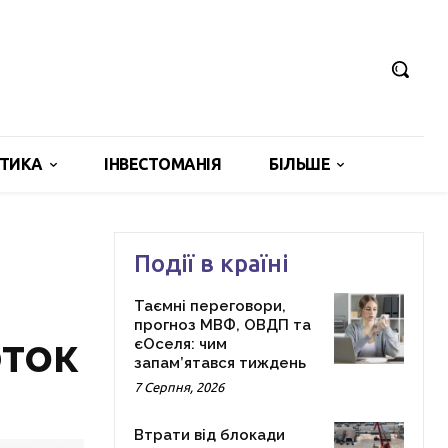
ІТИКА
ІНВЕСТОМАНІЯ
БІЛЬШЕ
Події в країні
Таємні переговори,
прогноз МВФ, ОВДП та
рток
єОселя: чим
запам’ятався тиждень
7 Серпня, 2026
Втрати від блокади