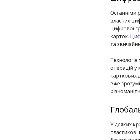
Останніми 
власних циф
цифрової гр
карток.
Циф
та звичайн
Технологія 
операцій у
карткових д
вже зрозумі
різноманіт
Глобал
У деяких кр
пластикові 
багато опер