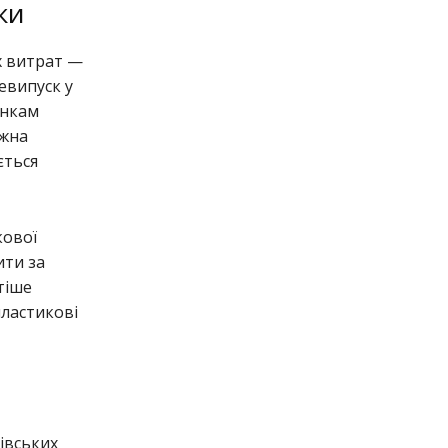
ки
х витрат —
евипуск у
анкам
ожна
ється
кової
ити за
тіше
пластикові
івських