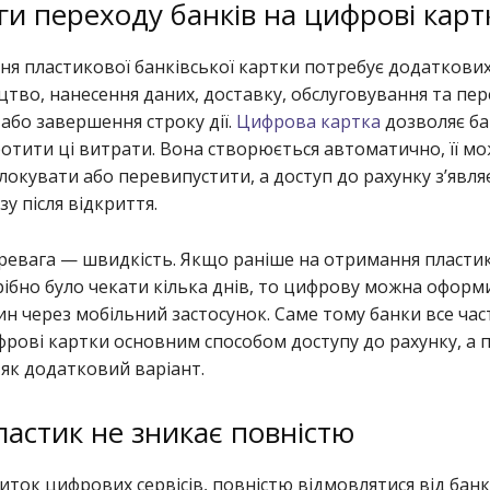
и переходу банків на цифрові карт
ня пластикової банківської картки потребує додаткови
тво, нанесення даних, доставку, обслуговування та пер
 або завершення строку дії.
Цифрова картка
дозволяє б
отити ці витрати. Вона створюється автоматично, її м
окувати або перевипустити, а доступ до рахунку з’явля
у після відкриття.
ревага — швидкість. Якщо раніше на отримання пласти
ібно було чекати кілька днів, то цифрову можна оформ
ин через мобільний застосунок. Саме тому банки все час
рові картки основним способом доступу до рахунку, а 
як додатковий варіант.
астик не зникає повністю
ток цифрових сервісів, повністю відмовлятися від банк