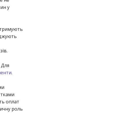
ин у
ідтримують
аджують
зів.
 Для
менти
.
ми
ртками
сть оплат
вичну роль