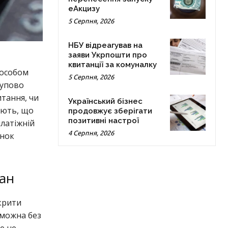
еАкцизу
5 Серпня, 2026
НБУ відреагував на
заяви Укрпошти про
квитанції за комуналку
пособом
5 Серпня, 2026
тупово
тання, чи
Український бізнес
ають, що
продовжує зберігати
позитивні настрої
платіжній
4 Серпня, 2026
инок
лан
дкрити
 можна без
е не