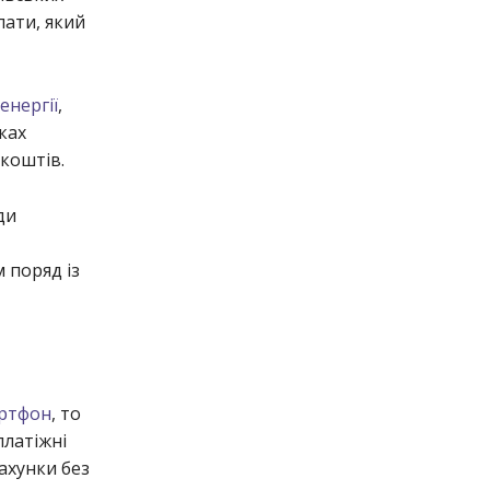
лати, який
енергії
,
ках
коштів.
ди
 поряд із
артфон
, то
платіжні
ахунки без