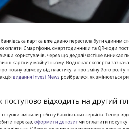
 банківська картка вже давно перестала бути єдиним с
вої оплати. Смартфони, смартгодинники та QR-коди пос
ички користувачів, через що дедалі частіше виникає пи
зичні картки у майбутньому. Водночас експерти зазнач
про повну відмову від пластику, а про зміну його ролі у 
дакція
видання Invest News
розібралася, як змінюється р
 поступово відходить на другий п
стосунки змінили роботу банківських сервісів. Тепер ві
обити переказ,
оформити депозит
чи оплатити покупку
я відділення. У багатьох випадках пластикова картка вж