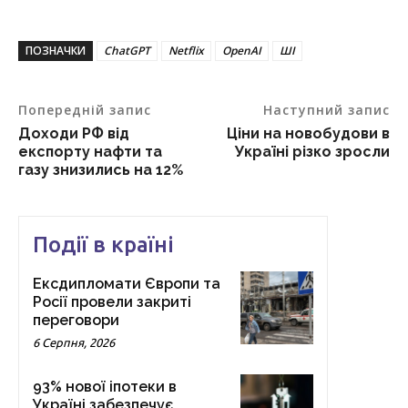
ПОЗНАЧКИ
ChatGPT
Netflix
OpenAI
ШІ
Попередній запис
Наступний запис
Доходи РФ від
Ціни на новобудови в
експорту нафти та
Україні різко зросли
газу знизились на 12%
Події в країні
Ексдипломати Європи та
Росії провели закриті
переговори
6 Серпня, 2026
93% нової іпотеки в
Україні забезпечує