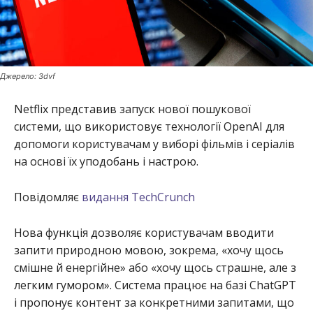
Джерело: 3dvf
Netflix представив запуск нової пошукової
системи, що використовує технології OpenAI для
допомоги користувачам у виборі фільмів і серіалів
на основі їх уподобань і настрою.
Повідомляє
видання TechCrunch
Нова функція дозволяє користувачам вводити
запити природною мовою, зокрема, «хочу щось
смішне й енергійне» або «хочу щось страшне, але з
легким гумором». Система працює на базі ChatGPT
і пропонує контент за конкретними запитами, що