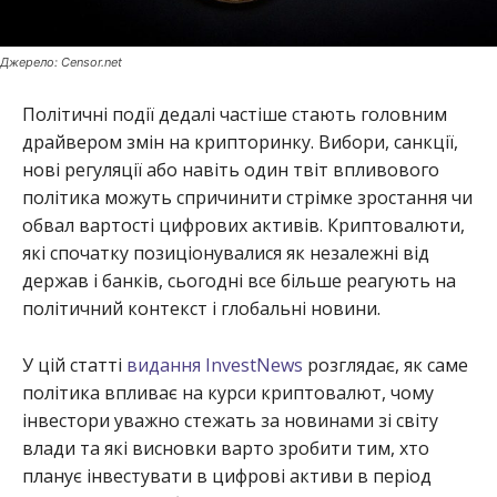
Джерело: Censor.net
Політичні події дедалі частіше стають головним
драйвером змін на крипторинку. Вибори, санкції,
нові регуляції або навіть один твіт впливового
політика можуть спричинити стрімке зростання чи
обвал вартості цифрових активів. Криптовалюти,
які спочатку позиціонувалися як незалежні від
держав і банків, сьогодні все більше реагують на
політичний контекст і глобальні новини.
У цій статті
видання InvestNews
розглядає, як саме
політика впливає на курси криптовалют, чому
інвестори уважно стежать за новинами зі світу
влади та які висновки варто зробити тим, хто
планує інвестувати в цифрові активи в період