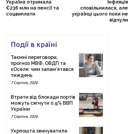
Україна отримала
Інфляція
€236 млн на пенсії та
сповільнилася, але
соцвиплати
українці цього поки не
відчули
Події в країні
Таємні переговори,
прогноз МВФ, ОВДП та
єОселя: чим запам’ятався
тиждень
7 Серпня, 2026
Втрати від блокади портів
можуть сягнути 0,9% ВВП
України
7 Серпня, 2026
Укрпошта звинуватила