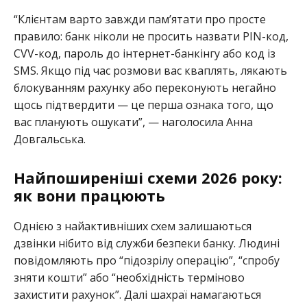
“Клієнтам варто завжди пам’ятати про просте
правило: банк ніколи не просить назвати PIN-код,
CVV-код, пароль до інтернет-банкінгу або код із
SMS. Якщо під час розмови вас кваплять, лякають
блокуванням рахунку або переконують негайно
щось підтвердити — це перша ознака того, що
вас планують ошукати”, — наголосила Анна
Довгальська.
Найпоширеніші схеми 2026 року:
як вони працюють
Однією з найактивніших схем залишаються
дзвінки нібито від служби безпеки банку. Людині
повідомляють про “підозрілу операцію”, “спробу
зняти кошти” або “необхідність терміново
захистити рахунок”. Далі шахраї намагаються