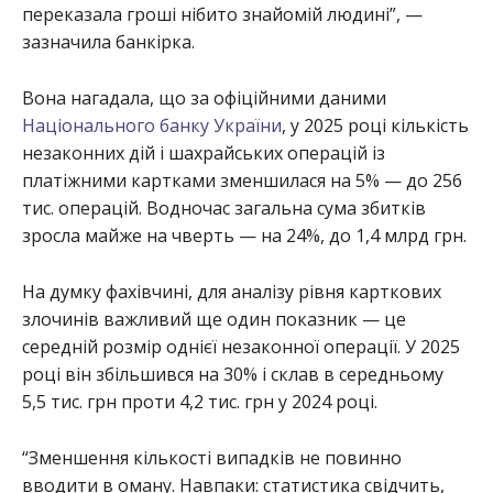
переказала гроші нібито знайомій людині”, —
зазначила банкірка.
Вона нагадала, що за офіційними даними
Національного банку України
, у 2025 році кількість
незаконних дій і шахрайських операцій із
платіжними картками зменшилася на 5% — до 256
тис. операцій. Водночас загальна сума збитків
зросла майже на чверть — на 24%, до 1,4 млрд грн.
На думку фахівчині, для аналізу рівня карткових
злочинів важливий ще один показник — це
середній розмір однієї незаконної операції. У 2025
році він збільшився на 30% і склав в середньому
5,5 тис. грн проти 4,2 тис. грн у 2024 році.
“Зменшення кількості випадків не повинно
вводити в оману. Навпаки: статистика свідчить,