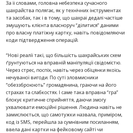
За її словами, головна небезпека сучасного
шахрайства полягає, як у технічних інструментах
та засобах, так і в тому, що шахраї дедалі частіше
змушують клієнта власноруч “ділитися” даними
про власну платіжну картку, навіть повідомляючи
коди підтвердження операцій.
“Нові реалії такі, що більшість шахрайських схем
ґрунтуються на вправній маніпуляції свідомістю.
Через стрес, поспіх, навіть через обіцянки якоїсь
нечуваної вигоди. По суті зловмисники
“обеззброюють” громадянина, граючи на його
страхах та слабкостях. І саме така вправна “гра”
блокує критичне сприйняття, даючи змогу
ухвалювати емоційні рішення. Людина навіть не
замислюється, що самотужки назвала, приміром,
код із SMS, перейшла за сумнівним посиланням,
ввела дані картки на фейковому сайті чи